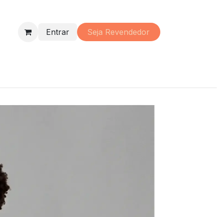
Entrar
Seja Re​vendedor
s
Perfumaria
Material
Promoções
Institucional