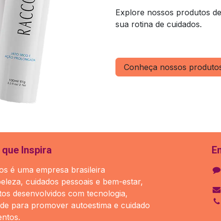
Explore nossos produtos de
sua rotina de cuidados.
Conheça nossos produto
que Inspira
E
s é uma empresa brasileira
beleza, cuidados pessoais e bem-estar,
os desenvolvidos com tecnologia,
ade para promover autoestima e cuidado
ntos.