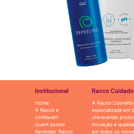
Institucional
Racco Cuidado 
Home
A Racco Cosmético
A Racco é
especializada em 
confiavel?
oferecendo produt
Quem somos
inovação e qualid
Revender Racco
em todos os mome