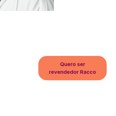
Quero ser
revendedor Racco