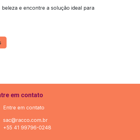
 beleza e encontre a solução ideal para
s
ntre em contato
Entre em contato
sac@racco.com.br
+55 41 99796-0248