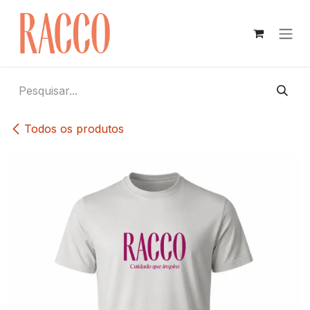
Pular para o conteúdo
Todos os produtos