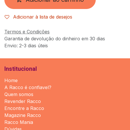
Adicionar à lista de desejos
Termos e Condições
Garantia de devolução do dinheiro em 30 dias
Envio: 2-3 dias úteis
Institucional
Home
A Racco é confiavel?
Quem somos
Revender Racco
Encontre a Racco
Magazine Racco
Racco Mania
Dúvidas