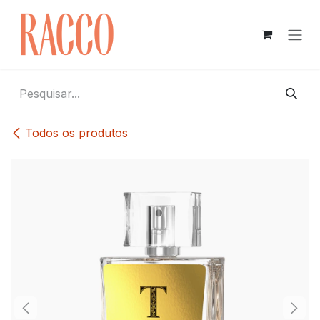
Pular para o conteúdo
Todos os produtos