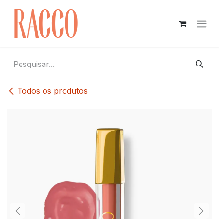
Pular para o conteúdo
Todos os produtos