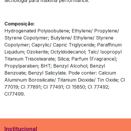
tecnologia para máxima performance.
Composição:
Hydrogenated Polyisobutene; Ethylene/ Propylene/
Styrene Copolymer; Butylene/ Ethylene/ Styrene
Copolymer; Caprylic/ Capric Triglyceride; Paraffinum
Liquidum; Ozokerite; Octyldodecanol; Talc/ Isopropyl
Titanium Triisostearate; Silica; Parfum (Fragrance);
Propylparaben; BHT; Benzyl Alcohol; Benzyl
Benzoate; Benzyl Salicylate. Pode conter: Calcium
Aluminum Borosilicate/ Titanium Dioxide/ Tin Oxide; CI
77019; CI 77891; CI 77491; CI 15850; CI 77492;
CI77499.
Institucional