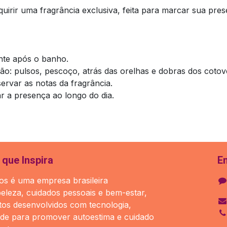
uirir uma fragrância exclusiva, feita para marcar sua pres
ente após o banho.
ão: pulsos, pescoço, atrás das orelhas e dobras dos cotov
servar as notas da fragrância.
ar a presença ao longo do dia.
que Inspira
E
s é uma empresa brasileira
beleza, cuidados pessoais e bem-estar,
os desenvolvidos com tecnologia,
ade para promover autoestima e cuidado