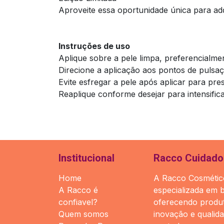
Aproveite essa oportunidade única para adq
Instruções de uso
Aplique sobre a pele limpa, preferencialm
Direcione a aplicação aos pontos de pulsaç
Evite esfregar a pele após aplicar para pre
Reaplique conforme desejar para intensific
Institucional
Racco Cuidado 
Home
A Racco Cosmético
A Racco é
especializada em 
confiavel?
oferecendo produt
Quem somos
inovação e qualid