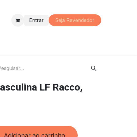
Entrar
Seja Re​vendedor
s
Perfumaria
Material
Promoções
Institucional
asculina LF Racco,
Adicionar ao carrinho