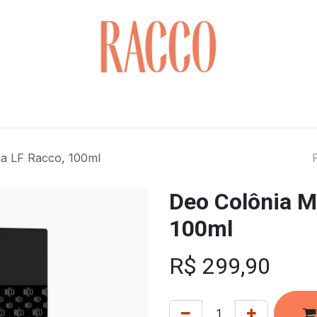
Cuidados com o Rosto
Saúde & Bem-estar
Cabelo
na LF Racco, 100ml
Deo Colônia M
100ml
R$
299,90