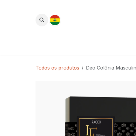
Pular para o conteúdo
Lançamentos
Cuidados com o Corpo
Todos os produtos
Deo Colônia Masculi