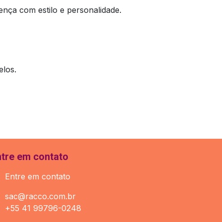
ença com estilo e personalidade.
elos.
ntre em contato
Entre em contato
sac@racco.com.br
+55 41 99796-0248