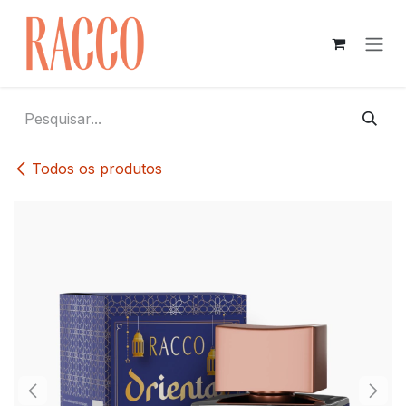
Pular para o conteúdo
Todos os produtos