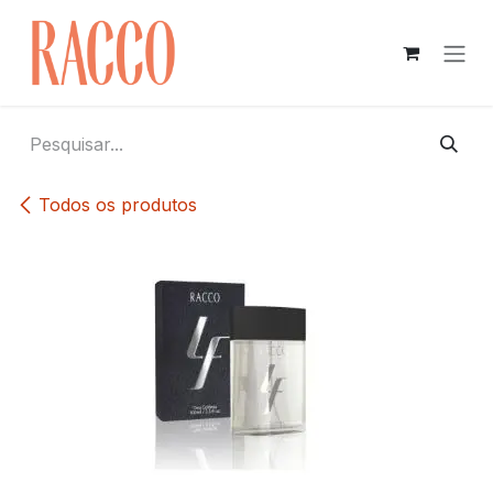
Pular para o conteúdo
Todos os produtos