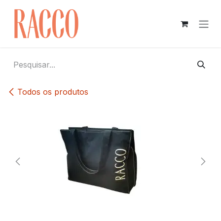
Pular para o conteúdo
Todos os produtos