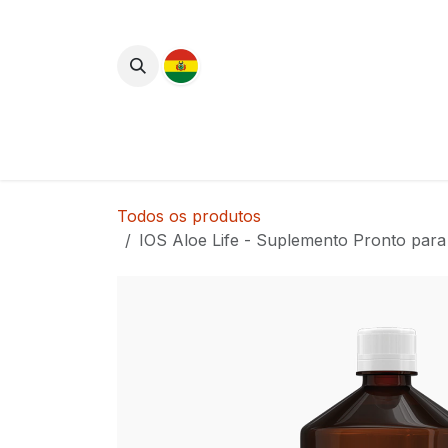
Pular para o conteúdo
Lançamentos
Cuidados com o Corpo
Todos os produtos
IOS Aloe Life - Suplemento Pronto para