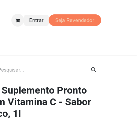
Entrar
Seja Re​vendedor
s
Perfumaria
Material
Promoções
Institucional
 - Suplemento Pronto
m Vitamina C - Sabor
o, 1l