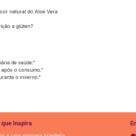
cor natural do Aloe Vera.
ição a glúten?
iária de saúde.”
r após o consumo.”
urante o inverno.”
que Inspira
E
s é uma empresa brasileira