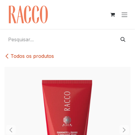
Pular para o conteúdo
Todos os produtos