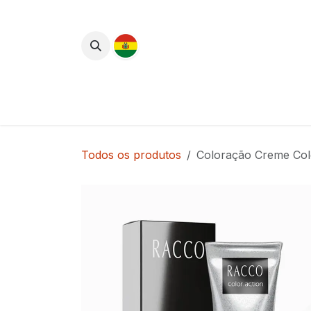
Pular para o conteúdo
Lançamentos
Cuidados com o Corpo
Todos os produtos
Coloração Creme Col