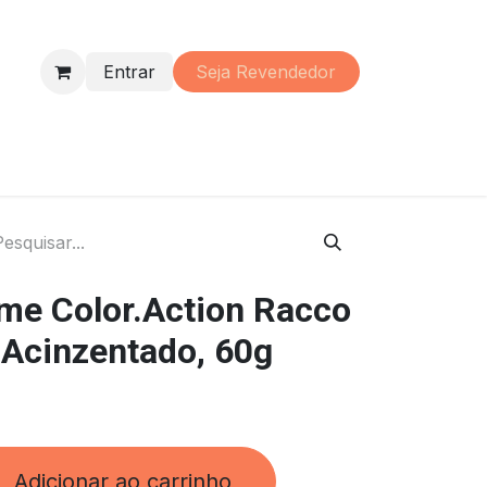
Entrar
Seja Re​vendedor
s
Perfumaria
Material
Promoções
Institucional
me Color.Action Racco
 Acinzentado, 60g
Adicionar ao carrinho