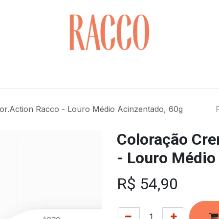
Cuidados com o Rosto
Saúde & Bem-estar
Cabelo
or.Action Racco - Louro Médio Acinzentado, 60g
Coloração Cre
- Louro Médio
R$
54,90