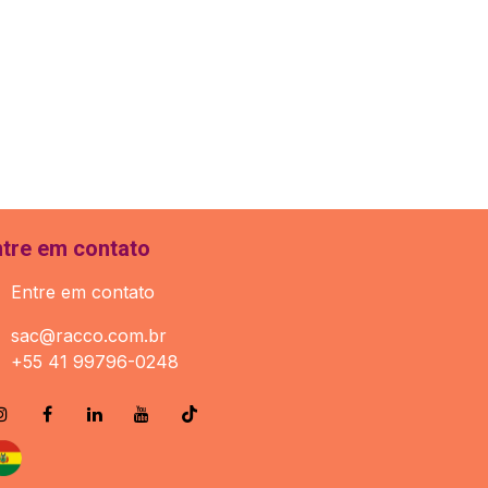
ntre em contato
Entre em contato
sac@racco.com.br
+55 41 99796-0248