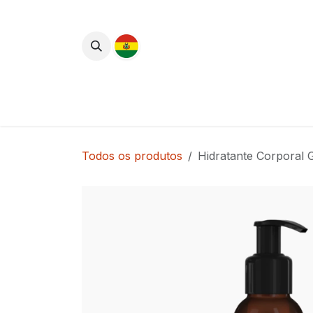
Pular para o conteúdo
Lançamentos
Cuidados com o Corpo
Todos os produtos
Hidratante Corporal G