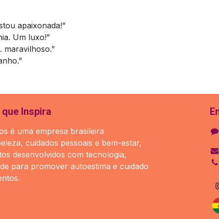
Estou apaixonada!”
ia. Um luxo!”
.. maravilhoso.”
anho.”
que Inspira
E
s é uma empresa brasileira
beleza, cuidados pessoais e bem-estar,
os desenvolvidos com tecnologia,
ade para promover autoestima e cuidado
ntos.