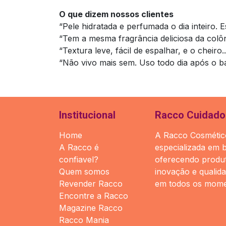
O que dizem nossos clientes
“Pele hidratada e perfumada o dia inteiro. 
“Tem a mesma fragrância deliciosa da colôn
“Textura leve, fácil de espalhar, e o cheiro.
“Não vivo mais sem. Uso todo dia após o b
Institucional
Racco Cuidado 
Home
A Racco Cosmético
A Racco é
especializada em 
confiavel?
oferecendo produt
Quem somos
inovação e qualid
Revender Racco
em todos os mome
Encontre a Racco
Magazine Racco
Racco Mania