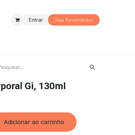
Entrar
Seja Re​vendedor
s
Perfumaria
Material
Promoções
Institucional
poral Gi, 130ml
Adicionar ao carrinho