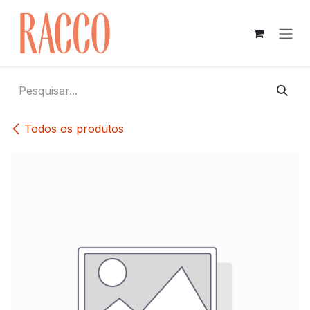
Pular para o conteúdo
Todos os produtos