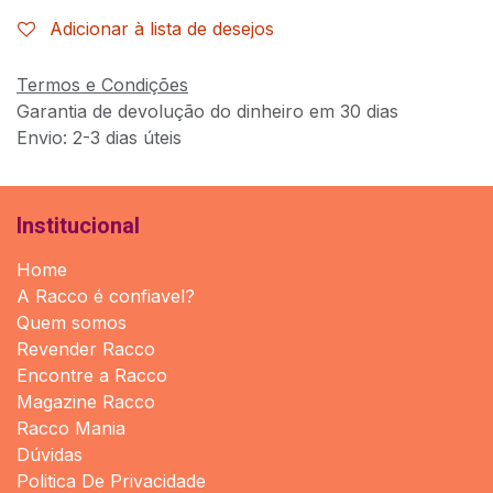
Adicionar à lista de desejos
Termos e Condições
Garantia de devolução do dinheiro em 30 dias
Envio: 2-3 dias úteis
Institucional
Home
A Racco é confiavel?
Quem somos
Revender Racco
Encontre a Racco
Magazine Racco
Racco Mania
Dúvidas
Politica De Privacidade