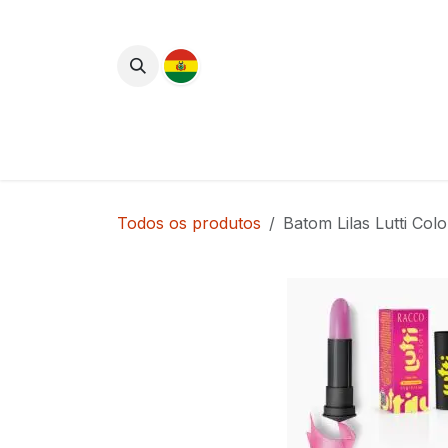
Pular para o conteúdo
Lançamentos
Cuidados com o Corpo
Todos os produtos
Batom Lilas Lutti Col