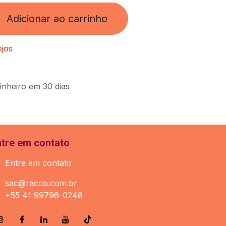
Adicionar ao carrinho
ejos
inheiro em 30 dias
ntre em contato
Entre em contato
sac@racco.com.br
+55 41 99796-0248