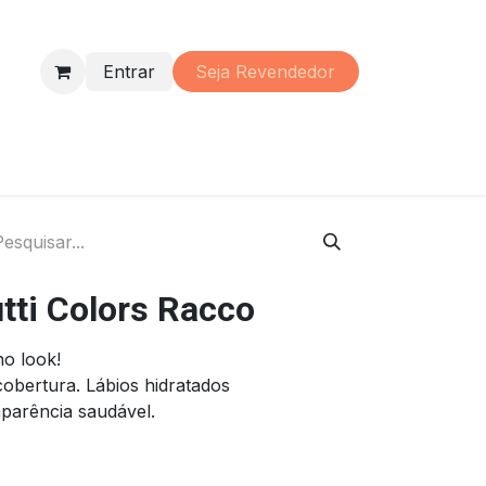
Entrar
Seja Re​vendedor
s
Perfumaria
Material
Promoções
Institucional
tti Colors Racco
no look!
cobertura. Lábios hidratados
parência saudável.