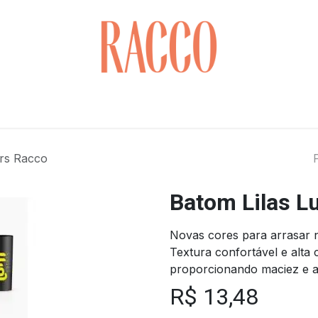
Cuidados com o Rosto
Saúde & Bem-estar
Cabelo
ors Racco
Batom Lilas Lu
Novas cores para arrasar 
Textura confortável e alta 
proporcionando maciez e a
R$
13,48