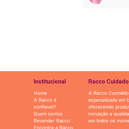
Institucional
Racco Cuidado 
Home
A Racco Cosmético
A Racco é
especializada em 
confiavel?
oferecendo produt
Quem somos
inovação e qualid
Revender Racco
em todos os mome
Encontre a Racco