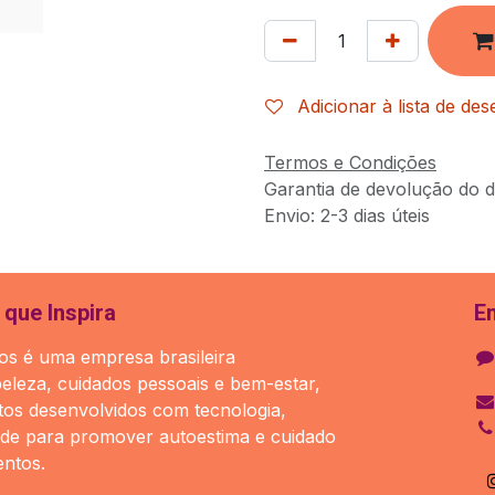
Adicionar à lista de des
Termos e Condições
Garantia de devolução do d
Envio: 2-3 dias úteis
que Inspira
E
s é uma empresa brasileira
beleza, cuidados pessoais e bem-estar,
os desenvolvidos com tecnologia,
ade para promover autoestima e cuidado
ntos.