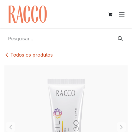
Pular para o conteúdo
Todos os produtos