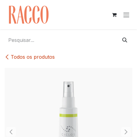
Pular para o conteúdo
Todos os produtos