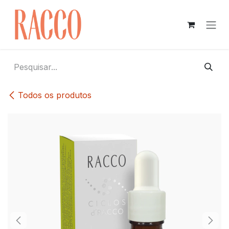
Pular para o conteúdo
Todos os produtos