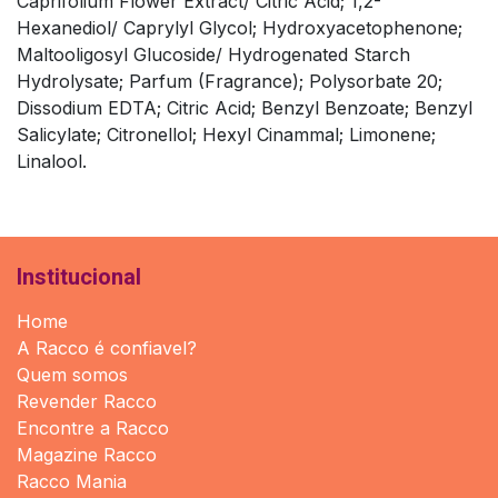
Caprifolium Flower Extract/ Citric Acid; 1,2-
Hexanediol/ Caprylyl Glycol; Hydroxyacetophenone;
Maltooligosyl Glucoside/ Hydrogenated Starch
Hydrolysate; Parfum (Fragrance); Polysorbate 20;
Dissodium EDTA; Citric Acid; Benzyl Benzoate; Benzyl
Salicylate; Citronellol; Hexyl Cinammal; Limonene;
Linalool.
Institucional
Home
A Racco é confiavel?
Quem somos
Revender Racco
Encontre a Racco
Magazine Racco
Racco Mania