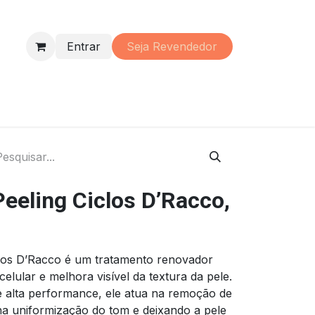
Entrar
Seja Re​vendedor
s
Perfumaria
Material
Promoções
Institucional
eeling Ciclos D’Racco,
clos D’Racco é um tratamento renovador
lular e melhora visível da textura da pele.
e alta performance, ele atua na remoção de
 na uniformização do tom e deixando a pele