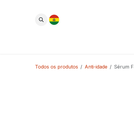
Pular para o conteúdo
Lançamentos
Cuidados com o Corpo
Todos os produtos
Anti-idade
Sérum Fa