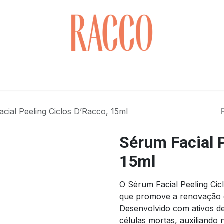
Cuidados com o Rosto
Saúde & Bem-estar
Cabelo
cial Peeling Ciclos D’Racco, 15ml
Sérum Facial P
15ml
O Sérum Facial Peeling Ci
que promove a renovação ce
Desenvolvido com ativos d
células mortas, auxiliando