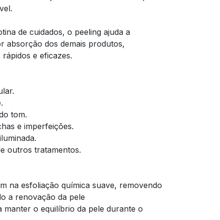
vel.
otina de cuidados, o peeling ajuda a
or absorção dos demais produtos,
rápidos e eficazes.
lar.
.
 do tom.
has e imperfeições.
iluminada.
de outros tratamentos.
iam na esfoliação química suave, removendo
do a renovação da pele
a manter o equilíbrio da pele durante o