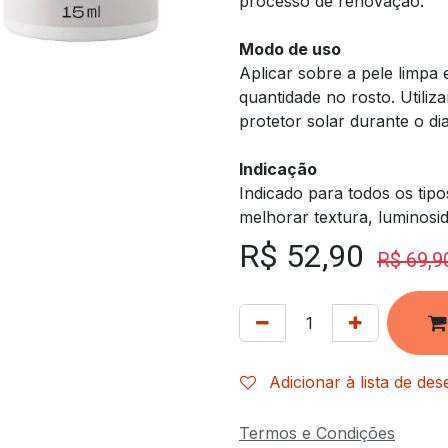
processo de renovação.
Modo de uso
Aplicar sobre a pele limp
quantidade no rosto. Utiliz
protetor solar durante o dia
Indicação
Indicado para todos os tip
melhorar textura, luminosi
R$
52,90
R$
69,9
Adicionar à lista de des
Termos e Condições