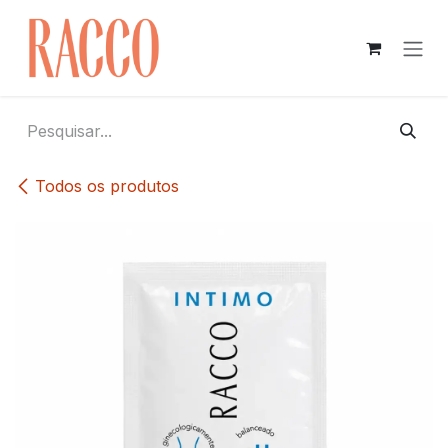
Pular para o conteúdo
Todos os produtos