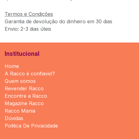
Termos e Condições
Garantia de devolução do dinheiro em 30 dias
Envio: 2-3 dias úteis
Institucional
Home
A Racco é confiavel?
Quem somos
Revender Racco
Encontre a Racco
Magazine Racco
Racco Mania
Dúvidas
Politica De Privacidade