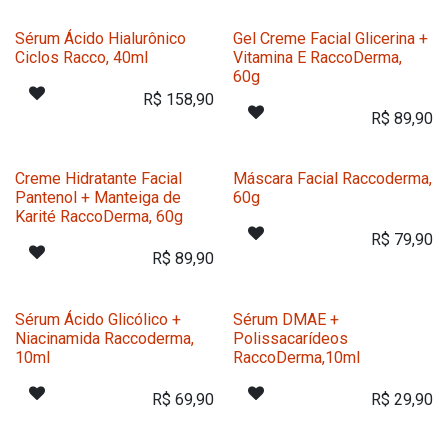
Sérum Ácido Hialurônico
Gel Creme Facial Glicerina +
Ciclos Racco, 40ml
Vitamina E RaccoDerma,
60g
R$
158,90
R$
89,90
Creme Hidratante Facial
Máscara Facial Raccoderma,
Pantenol + Manteiga de
60g
Karité RaccoDerma, 60g
R$
79,90
R$
89,90
Sérum Ácido Glicólico +
Sérum DMAE +
Niacinamida Raccoderma,
Polissacarídeos
10ml
RaccoDerma,10ml
R$
69,90
R$
29,90