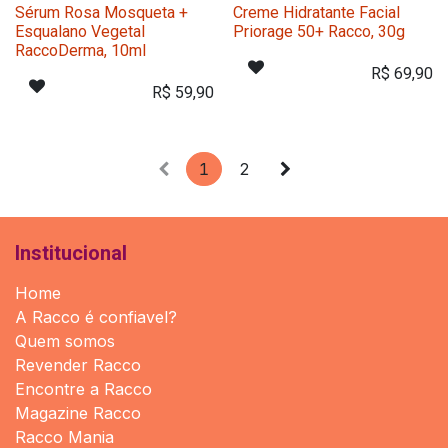
Sérum Rosa Mosqueta +
Creme Hidratante Facial
Esqualano Vegetal
Priorage 50+ Racco, 30g
RaccoDerma, 10ml
R$
69,90
R$
59,90
1
2
Institucional
Home
A Racco é confiavel?
Quem somos
Revender Racco
Encontre a Racco
Magazine Racco
Racco Mania