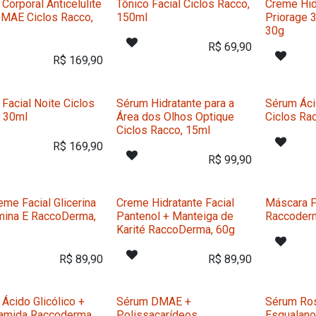
Corporal Anticelulite
Tônico Facial Ciclos Racco,
Creme Hid
MAE Ciclos Racco,
150ml
Priorage 
30g
R$
69,90
R$
169,90
Facial Noite Ciclos
Sérum Hidratante para a
Sérum Áci
, 30ml
Área dos Olhos Optique
Ciclos Ra
Ciclos Racco, 15ml
R$
169,90
R$
99,90
eme Facial Glicerina
Creme Hidratante Facial
Máscara F
mina E RaccoDerma,
Pantenol + Manteiga de
Raccoder
Karité RaccoDerma, 60g
R$
89,90
R$
89,90
Ácido Glicólico +
Sérum DMAE +
Sérum Ro
namida Raccoderma,
Polissacarídeos
Esqualano