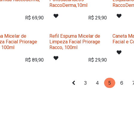
RaccoDerma,10ml
RaccoDer
R$
69,90
R$
29,90
a Micelar de
Refil Espuma Micelar de
Caneta M
a Facial Priorage
Limpeza Facial Priorage
Facial e C
, 100ml
Racco, 100ml
R$
89,90
R$
29,90
3
4
5
6