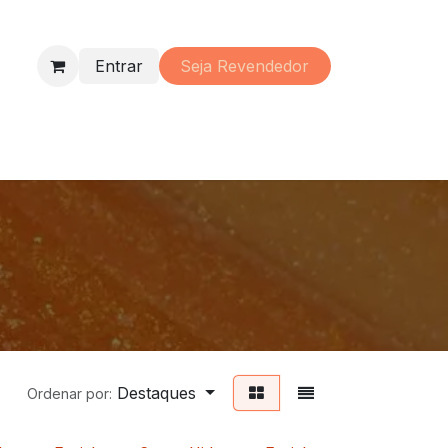
Entrar
Seja Re​vendedor
s
Perfumaria
Material
Promoções
Institucional
o
Destaques
Ordenar por: