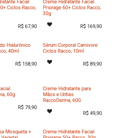
ratante Facial
Creme Hidratante Facial
30+ Ciclos Racco,
Priorage 60+ Ciclos Racco,
30g
R$
67,90
R$
169,90
do Hialurônico
Sérum Corporal Carnivore
cco, 40ml
Ciclos Racco, 10ml
R$
158,90
R$
89,90
acial
Creme Hidratante para
ma, 60g
Mãos e Unhas
RaccoDerma, 60G
R$
79,90
R$
49,90
sa Mosqueta +
Creme Hidratante Facial
 Vegetal
Priorage 50+ Racco, 30g